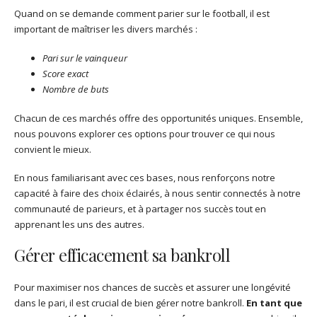
Quand on se demande comment parier sur le football, il est
important de maîtriser les divers marchés :
Pari sur le vainqueur
Score exact
Nombre de buts
Chacun de ces marchés offre des opportunités uniques. Ensemble,
nous pouvons explorer ces options pour trouver ce qui nous
convient le mieux.
En nous familiarisant avec ces bases, nous renforçons notre
capacité à faire des choix éclairés, à nous sentir connectés à notre
communauté de parieurs, et à partager nos succès tout en
apprenant les uns des autres.
Gérer efficacement sa bankroll
Pour maximiser nos chances de succès et assurer une longévité
dans le pari, il est crucial de bien gérer notre bankroll.
En tant que