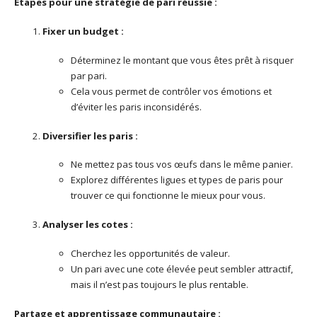
Étapes pour une stratégie de pari réussie :
Fixer un budget :
Déterminez le montant que vous êtes prêt à risquer
par pari.
Cela vous permet de contrôler vos émotions et
d’éviter les paris inconsidérés.
Diversifier les paris :
Ne mettez pas tous vos œufs dans le même panier.
Explorez différentes ligues et types de paris pour
trouver ce qui fonctionne le mieux pour vous.
Analyser les cotes :
Cherchez les opportunités de valeur.
Un pari avec une cote élevée peut sembler attractif,
mais il n’est pas toujours le plus rentable.
Partage et apprentissage communautaire :