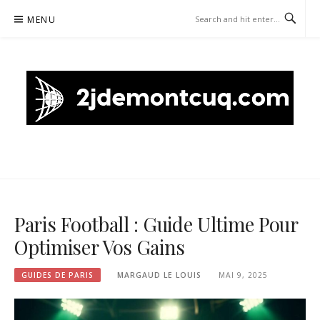
Skip
MENU
to
content
2JDEMONTCUQ.COM – GUIDES
DE PARIS
Paris Football : Guide Ultime Pour
Optimiser Vos Gains
GUIDES DE PARIS
MARGAUD LE LOUIS
MAI 9, 2025