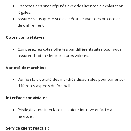
Cherchez des sites réputés avec des licences d’exploitation
légales.
Assurez-vous que le site est sécurisé avec des protocoles
de chiffrement.
Cotes compétitives :
Comparez les cotes offertes par différents sites pour vous
assurer d’obtenir les meilleures valeurs.
Variété de marchés :
Vérifiez la diversité des marchés disponibles pour parier sur
différents aspects du football.
Interface conviviale :
Privilégiez une interface utilisateur intuitive et facile à
naviguer.
Service client réactif :