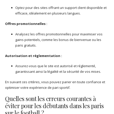
Optez pour des sites offrant un support client disponible et
efficace, idéalement en plusieurs langues.
Offres promotionnelles :
Analysez les offres promotionnelles pour maximiser vos
gains potentiels, comme les bonus de bienvenue ou les
paris gratuits.
Autorisation et réglementation :
Assurez-vous que le site est autorisé et réglementé,
garantissant ainsi la légalité et la sécurité de vos mises.
En suivant ces critères, vous pouvez parier en toute confiance et
optimiser votre expérience de pari sportif.
Quelles sont les erreurs courantes à
éviter pour les débutants dans les paris
sur le football ?