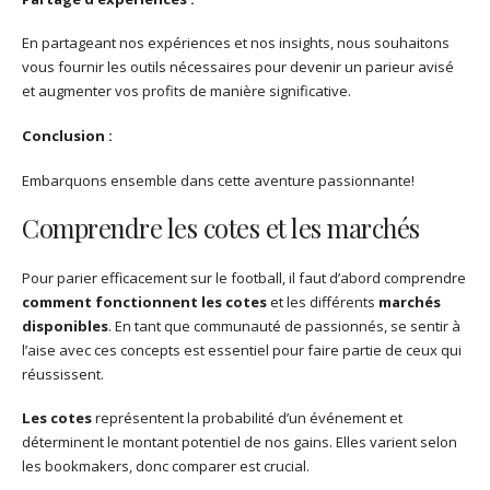
En partageant nos expériences et nos insights, nous souhaitons
vous fournir les outils nécessaires pour devenir un parieur avisé
et augmenter vos profits de manière significative.
Conclusion :
Embarquons ensemble dans cette aventure passionnante!
Comprendre les cotes et les marchés
Pour parier efficacement sur le football, il faut d’abord comprendre
comment fonctionnent les cotes
et les différents
marchés
disponibles
. En tant que communauté de passionnés, se sentir à
l’aise avec ces concepts est essentiel pour faire partie de ceux qui
réussissent.
Les cotes
représentent la probabilité d’un événement et
déterminent le montant potentiel de nos gains. Elles varient selon
les bookmakers, donc comparer est crucial.