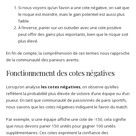
Si nous voyons qu’un favori a une cote négative, on sait que
le risque est moindre, mais le gain potentiel est aussi plus
faible.
À l’inverse, parier sur un outsider avec une cote positive
peut offrir des gains plus importants, bien que le risque soit
plus élevé.
En fin de compte, la compréhension de ces termes nous rapproche
de la communauté des parieurs avertis.
Fonctionnement des cotes négatives
Lorsqu’on analyse
les cotes négatives
, on observe qu’elles
reflètent la probabilité plus élevée de victoire d’une équipe ou d’un
joueur. En tant que communauté de passionnés de paris sportifs,
nous savons que les cotes négatives indiquent le favori du match.
Par exemple, si une équipe affiche une cote de -150, cela signifie
que nous devons parier 150 unités pour gagner 100 unités
supplémentaires. Ces cotes expriment la confiance des