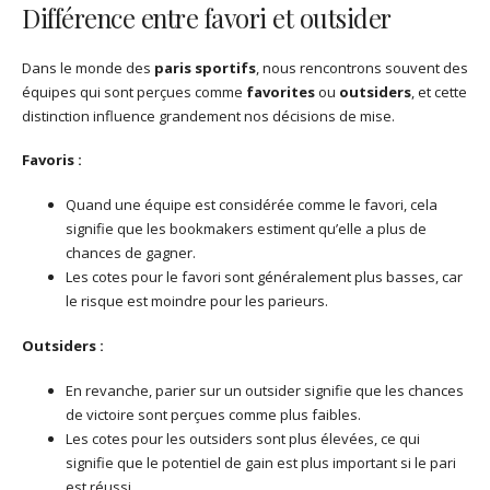
Différence entre favori et outsider
Dans le monde des
paris sportifs
, nous rencontrons souvent des
équipes qui sont perçues comme
favorites
ou
outsiders
, et cette
distinction influence grandement nos décisions de mise.
Favoris :
Quand une équipe est considérée comme le favori, cela
signifie que les bookmakers estiment qu’elle a plus de
chances de gagner.
Les cotes pour le favori sont généralement plus basses, car
le risque est moindre pour les parieurs.
Outsiders :
En revanche, parier sur un outsider signifie que les chances
de victoire sont perçues comme plus faibles.
Les cotes pour les outsiders sont plus élevées, ce qui
signifie que le potentiel de gain est plus important si le pari
est réussi.