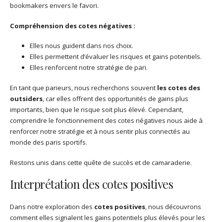
bookmakers envers le favori.
Compréhension des cotes négatives :
Elles nous guident dans nos choix.
Elles permettent d’évaluer les risques et gains potentiels.
Elles renforcent notre stratégie de pari.
En tant que parieurs, nous recherchons souvent
les cotes des
outsiders
, car elles offrent des opportunités de gains plus
importants, bien que le risque soit plus élevé. Cependant,
comprendre le fonctionnement des cotes négatives nous aide à
renforcer notre stratégie et à nous sentir plus connectés au
monde des paris sportifs.
Restons unis dans cette quête de succès et de camaraderie.
Interprétation des cotes positives
Dans notre exploration des
cotes positives
, nous découvrons
comment elles signalent les gains potentiels plus élevés pour les