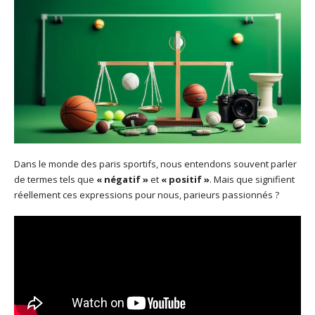
Dans le monde des paris sportifs, nous entendons souvent parler
de termes tels que
« négatif »
et
« positif »
. Mais que signifient
réellement ces expressions pour nous, parieurs passionnés ?