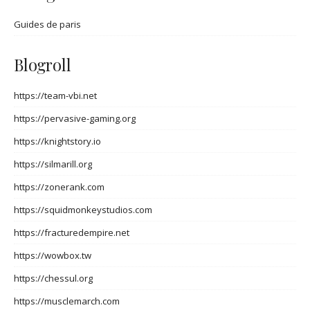
Guides de paris
Blogroll
https://team-vbi.net
https://pervasive-gaming.org
https://knightstory.io
https://silmarill.org
https://zonerank.com
https://squidmonkeystudios.com
https://fracturedempire.net
https://wowbox.tw
https://chessul.org
https://musclemarch.com