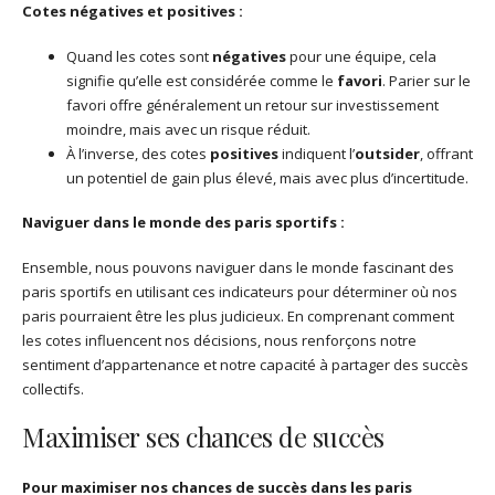
Cotes négatives et positives :
Quand les cotes sont
négatives
pour une équipe, cela
signifie qu’elle est considérée comme le
favori
. Parier sur le
favori offre généralement un retour sur investissement
moindre, mais avec un risque réduit.
À l’inverse, des cotes
positives
indiquent l’
outsider
, offrant
un potentiel de gain plus élevé, mais avec plus d’incertitude.
Naviguer dans le monde des paris sportifs :
Ensemble, nous pouvons naviguer dans le monde fascinant des
paris sportifs en utilisant ces indicateurs pour déterminer où nos
paris pourraient être les plus judicieux. En comprenant comment
les cotes influencent nos décisions, nous renforçons notre
sentiment d’appartenance et notre capacité à partager des succès
collectifs.
Maximiser ses chances de succès
Pour maximiser nos chances de succès dans les paris