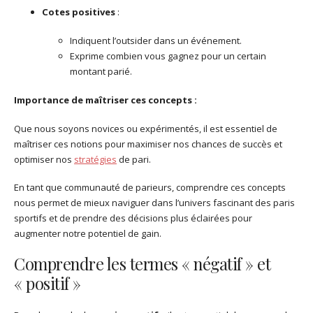
Cotes positives
:
Indiquent l’outsider dans un événement.
Exprime combien vous gagnez pour un certain
montant parié.
Importance de maîtriser ces concepts :
Que nous soyons novices ou expérimentés, il est essentiel de
maîtriser ces notions pour maximiser nos chances de succès et
optimiser nos
stratégies
de pari.
En tant que communauté de parieurs, comprendre ces concepts
nous permet de mieux naviguer dans l’univers fascinant des paris
sportifs et de prendre des décisions plus éclairées pour
augmenter notre potentiel de gain.
Comprendre les termes « négatif » et
« positif »