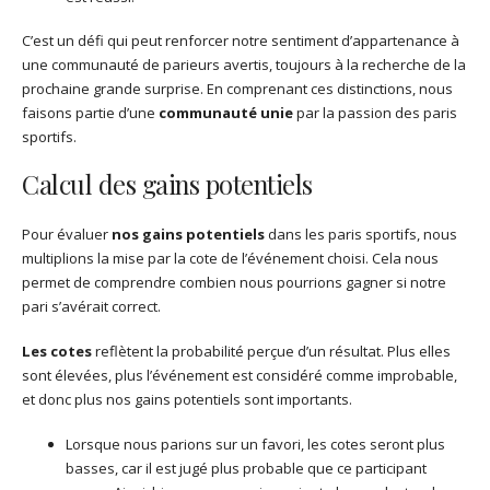
C’est un défi qui peut renforcer notre sentiment d’appartenance à
une communauté de parieurs avertis, toujours à la recherche de la
prochaine grande surprise. En comprenant ces distinctions, nous
faisons partie d’une
communauté unie
par la passion des paris
sportifs.
Calcul des gains potentiels
Pour évaluer
nos gains potentiels
dans les paris sportifs, nous
multiplions la mise par la cote de l’événement choisi. Cela nous
permet de comprendre combien nous pourrions gagner si notre
pari s’avérait correct.
Les cotes
reflètent la probabilité perçue d’un résultat. Plus elles
sont élevées, plus l’événement est considéré comme improbable,
et donc plus nos gains potentiels sont importants.
Lorsque nous parions sur un favori, les cotes seront plus
basses, car il est jugé plus probable que ce participant